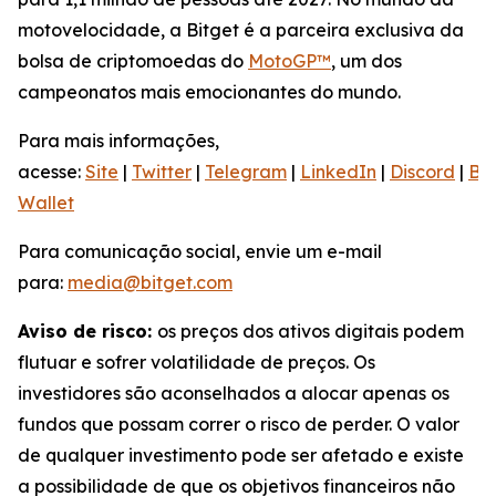
motovelocidade, a Bitget é a parceira exclusiva da
bolsa de criptomoedas do
MotoGP™
, um dos
campeonatos mais emocionantes do mundo.
Para mais informações,
acesse:
Site
|
Twitter
|
Telegram
|
LinkedIn
|
Discord
|
Bit
Wallet
Para comunicação social, envie um e-mail
para:
media@bitget.com
Aviso de risco:
os preços dos ativos digitais podem
flutuar e sofrer volatilidade de preços. Os
investidores são aconselhados a alocar apenas os
fundos que possam correr o risco de perder. O valor
de qualquer investimento pode ser afetado e existe
a possibilidade de que os objetivos financeiros não