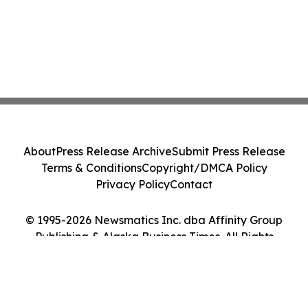
About
Press Release Archive
Submit Press Release
Terms & Conditions
Copyright/DMCA Policy
Privacy Policy
Contact
© 1995-2026 Newsmatics Inc. dba Affinity Group
Publishing & Alaska Business Times. All Rights
Reserved.
Cookie Settings / Your Privacy Choices